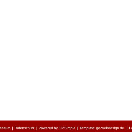
ressum
|
Datenschutz
|
Powered by
CMSimple
|
Template:
ge-webdesign.de
|
L