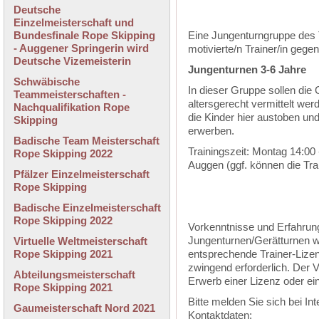
Deutsche
Einzelmeisterschaft und
Bundesfinale Rope Skipping
Eine Jungenturngruppe des 
- Auggener Springerin wird
motivierte/n Trainer/in gegen
Deutsche Vizemeisterin
Jungenturnen 3-6 Jahre
Schwäbische
In dieser Gruppe sollen die
Teammeisterschaften -
altersgerecht vermittelt werd
Nachqualifikation Rope
die Kinder hier austoben un
Skipping
erwerben.
Badische Team Meisterschaft
Trainingszeit:
Montag 14:00 
Rope Skipping 2022
Auggen (ggf. können die Tr
Pfälzer Einzelmeisterschaft
Rope Skipping
Badische Einzelmeisterschaft
Rope Skipping 2022
Vorkenntnisse und Erfahrun
Jungenturnen/Gerätturnen 
Virtuelle Weltmeisterschaft
Rope Skipping 2021
entsprechende Trainer-Lizen
zwingend erforderlich. Der 
Abteilungsmeisterschaft
Erwerb einer Lizenz oder ein
Rope Skipping 2021
Bitte melden Sie sich bei I
Gaumeisterschaft Nord 2021
Kontaktdaten: