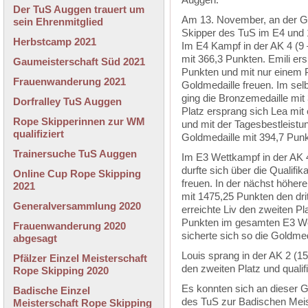
Der TuS Auggen trauert um
Am 13. November, an der Ga
sein Ehrenmitglied
Skipper des TuS im E4 und 
Herbstcamp 2021
Im E4 Kampf in der AK 4 (9 –
mit 366,3 Punkten. Emili ers
Gaumeisterschaft Süd 2021
Punkten und mit nur einem P
Frauenwanderung 2021
Goldmedaille freuen. Im sel
ging die Bronzemedaille mit
Dorfralley TuS Auggen
Platz ersprang sich Lea mit
Rope Skipperinnen zur WM
und mit der Tagesbestleist
qualifiziert
Goldmedaille mit 394,7 Punk
Trainersuche TuS Auggen
Im E3 Wettkampf in der AK 4
durfte sich über die Qualifi
Online Cup Rope Skipping
freuen. In der nächst höhere
2021
mit 1475,25 Punkten den dri
Generalversammlung 2020
erreichte Liv den zweiten Pl
Punkten im gesamten E3 Wet
Frauenwanderung 2020
sicherte sich so die Goldmed
abgesagt
Louis sprang in der AK 2 (1
Pfälzer Einzel Meisterschaft
den zweiten Platz und qualifi
Rope Skipping 2020
Es konnten sich an dieser 
Badische Einzel
des TuS zur Badischen Meis
Meisterschaft Rope Skipping