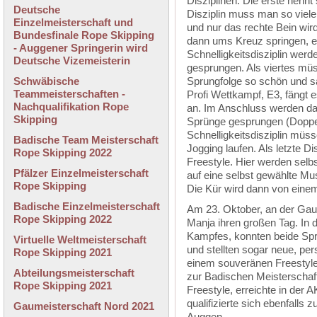
Disziplinen. Die erste nenn
Deutsche
Disziplin muss man so viele
Einzelmeisterschaft und
und nur das rechte Bein wir
Bundesfinale Rope Skipping
dann ums Kreuz springen, eb
- Auggener Springerin wird
Schnelligkeitsdisziplin wer
Deutsche Vizemeisterin
gesprungen. Als viertes mü
Schwäbische
Sprungfolge so schön und s
Teammeisterschaften -
Profi Wettkampf, E3, fängt 
Nachqualifikation Rope
an. Im Anschluss werden d
Skipping
Sprünge gesprungen (Doppel
Schnelligkeitsdisziplin müss
Badische Team Meisterschaft
Jogging laufen. Als letzte D
Rope Skipping 2022
Freestyle. Hier werden sel
Pfälzer Einzelmeisterschaft
auf eine selbst gewählte Mu
Rope Skipping
Die Kür wird dann von eine
Badische Einzelmeisterschaft
Am 23. Oktober, an der Gau
Rope Skipping 2022
Manja ihren großen Tag. In d
Kampfes, konnten beide Spri
Virtuelle Weltmeisterschaft
und stellten sogar neue, pe
Rope Skipping 2021
einem souveränen Freestyle 
Abteilungsmeisterschaft
zur Badischen Meisterschaft
Rope Skipping 2021
Freestyle, erreichte in der 
qualifizierte sich ebenfalls
Gaumeisterschaft Nord 2021
Auggen.