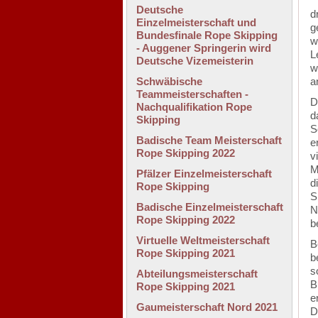
(
Deutsche
d
Einzelmeisterschaft und
g
Bundesfinale Rope Skipping
w
- Auggener Springerin wird
L
Deutsche Vizemeisterin
w
Schwäbische
a
Teammeisterschaften -
D
Nachqualifikation Rope
d
Skipping
S
Badische Team Meisterschaft
e
Rope Skipping 2022
v
M
Pfälzer Einzelmeisterschaft
d
Rope Skipping
S
Badische Einzelmeisterschaft
N
Rope Skipping 2022
b
Virtuelle Weltmeisterschaft
B
Rope Skipping 2021
b
s
Abteilungsmeisterschaft
B
Rope Skipping 2021
e
Gaumeisterschaft Nord 2021
D