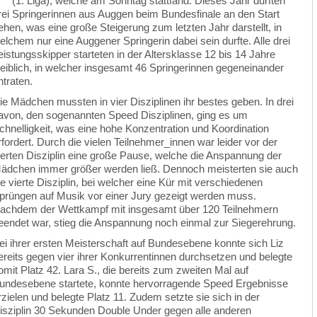
1. Liga), welche am Sonntag stattfand. Dieses Jahr durften
rei Springerinnen aus Auggen beim Bundesfinale an den Start
ehen, was eine große Steigerung zum letzten Jahr darstellt, in
elchem nur eine Auggener Springerin dabei sein durfte. Alle drei
eistungsskipper starteten in der Altersklasse 12 bis 14 Jahre
eiblich, in welcher insgesamt 46 Springerinnen gegeneinander
ntraten.
ie Mädchen mussten in vier Disziplinen ihr bestes geben. In drei
avon, den sogenannten Speed Disziplinen, ging es um
chnelligkeit, was eine hohe Konzentration und Koordination
rfordert. Durch die vielen Teilnehmer_innen war leider vor der
ierten Disziplin eine große Pause, welche die Anspannung der
ädchen immer größer werden ließ. Dennoch meisterten sie auch
ie vierte Disziplin, bei welcher eine Kür mit verschiedenen
prüngen auf Musik vor einer Jury gezeigt werden muss.
achdem der Wettkampf mit insgesamt über 120 Teilnehmern
eendet war, stieg die Anspannung noch einmal zur Siegerehrung.
ei ihrer ersten Meisterschaft auf Bundesebene konnte sich Liz
ereits gegen vier ihrer Konkurrentinnen durchsetzen und belegte
omit Platz 42. Lara S., die bereits zum zweiten Mal auf
undesebene startete, konnte hervorragende Speed Ergebnisse
rzielen und belegte Platz 11. Zudem setzte sie sich in der
isziplin 30 Sekunden Double Under gegen alle anderen