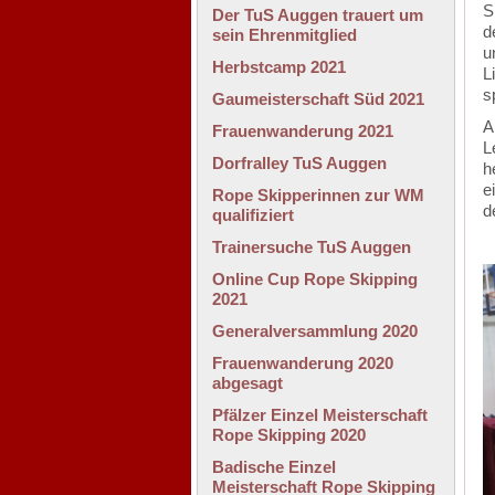
S
Der TuS Auggen trauert um
d
sein Ehrenmitglied
u
Herbstcamp 2021
L
s
Gaumeisterschaft Süd 2021
A
Frauenwanderung 2021
L
Dorfralley TuS Auggen
h
e
Rope Skipperinnen zur WM
d
qualifiziert
Trainersuche TuS Auggen
Online Cup Rope Skipping
2021
Generalversammlung 2020
Frauenwanderung 2020
abgesagt
Pfälzer Einzel Meisterschaft
Rope Skipping 2020
Badische Einzel
Meisterschaft Rope Skipping