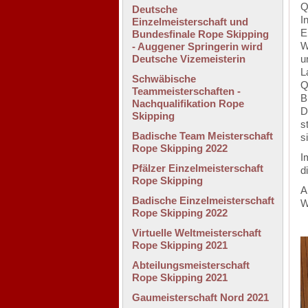
Q
Deutsche
I
Einzelmeisterschaft und
E
Bundesfinale Rope Skipping
W
- Auggener Springerin wird
Deutsche Vizemeisterin
u
L
Schwäbische
Q
Teammeisterschaften -
B
Nachqualifikation Rope
D
Skipping
s
Badische Team Meisterschaft
s
Rope Skipping 2022
I
Pfälzer Einzelmeisterschaft
d
Rope Skipping
A
Badische Einzelmeisterschaft
W
Rope Skipping 2022
Virtuelle Weltmeisterschaft
Rope Skipping 2021
Abteilungsmeisterschaft
Rope Skipping 2021
Gaumeisterschaft Nord 2021