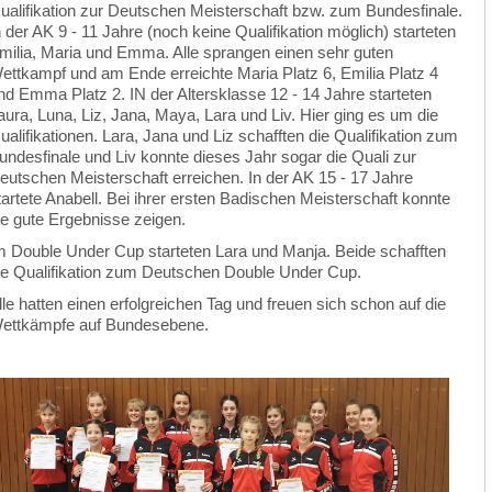
ualifikation zur Deutschen Meisterschaft bzw. zum Bundesfinale.
n der AK 9 - 11 Jahre (noch keine Qualifikation möglich) starteten
milia, Maria und Emma. Alle sprangen einen sehr guten
ettkampf und am Ende erreichte Maria Platz 6, Emilia Platz 4
nd Emma Platz 2. IN der Altersklasse 12 - 14 Jahre starteten
aura, Luna, Liz, Jana, Maya, Lara und Liv. Hier ging es um die
ualifikationen. Lara, Jana und Liz schafften die Qualifikation zum
undesfinale und Liv konnte dieses Jahr sogar die Quali zur
eutschen Meisterschaft erreichen. In der AK 15 - 17 Jahre
tartete Anabell. Bei ihrer ersten Badischen Meisterschaft konnte
ie gute Ergebnisse zeigen.
m Double Under Cup starteten Lara und Manja. Beide schafften
ie Qualifikation zum Deutschen Double Under Cup.
lle hatten einen erfolgreichen Tag und freuen sich schon auf die
ettkämpfe auf Bundesebene.