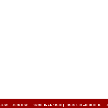
ressum
|
Datenschutz
|
Powered by
CMSimple
|
Template:
ge-webdesign.de
|
L